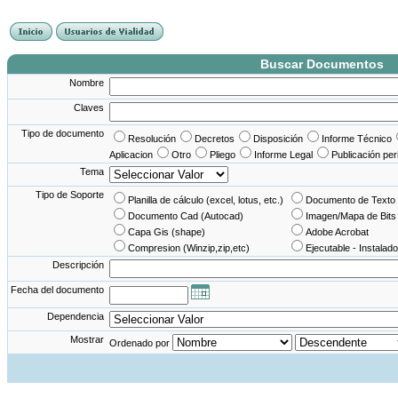
France Angleterre
France - Angleterre
Angleterre - France
Angleterre France
Buscar Documentos
Nombre
Claves
Tipo de documento
Resolución
Decretos
Disposición
Informe Técnico
Aplicacion
Otro
Pliego
Informe Legal
Publicación per
Tema
Tipo de Soporte
Planilla de cálculo (excel, lotus, etc.)
Documento de Texto 
Documento Cad (Autocad)
Imagen/Mapa de Bits
Capa Gis (shape)
Adobe Acrobat
Compresion (Winzip,zip,etc)
Ejecutable - Instalado
Descripción
Fecha del documento
Dependencia
Mostrar
Ordenado por