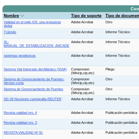
Con
Nombre
Tipo de soporte
Tipo de documen
Vialidad en el siglo XXI: una propuesta
Adobe Acrobat
Otro
digital
Tránsito
Adobe Acrobat
Informe Técnico
SL-
Adobe Acrobat
Informe Técnico
MANUAL_DE_ESTABILIZACION_ANCADE
sistemas geodesicos
Adobe Acrobat
Informe Técnico
Sistema Vial Integrado del Atlántico (SVIA)
Compresion
Pliego
(Winzip,zip,etc)
Sistema de Gerenciamiento de Puentes-
Compresion
Otro
Version corta
(Winzip,zip,etc)
Sistema de Gerenciamiento de Puentes
Compresion
Otro
(Winzip,zip,etc)
SD-29-Nociones-cartografia-REUTER
Adobe Acrobat
Informe Técnico
Revista vialidad nro. 4
Adobe Acrobat
Publicación periódica
Revista vialidad nro. 3
Adobe Acrobat
Publicación periódica
REVISTA VIALIDAD Nº 91
Adobe Acrobat
Publicación periódica