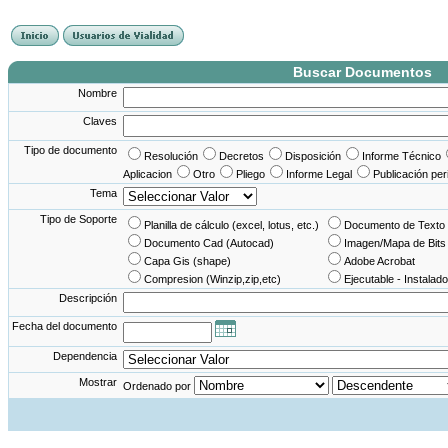
France Angleterre
France - Angleterre
Angleterre - France
Angleterre France
Buscar Documentos
Nombre
Claves
Tipo de documento
Resolución
Decretos
Disposición
Informe Técnico
Aplicacion
Otro
Pliego
Informe Legal
Publicación per
Tema
Tipo de Soporte
Planilla de cálculo (excel, lotus, etc.)
Documento de Texto 
Documento Cad (Autocad)
Imagen/Mapa de Bits
Capa Gis (shape)
Adobe Acrobat
Compresion (Winzip,zip,etc)
Ejecutable - Instalado
Descripción
Fecha del documento
Dependencia
Mostrar
Ordenado por