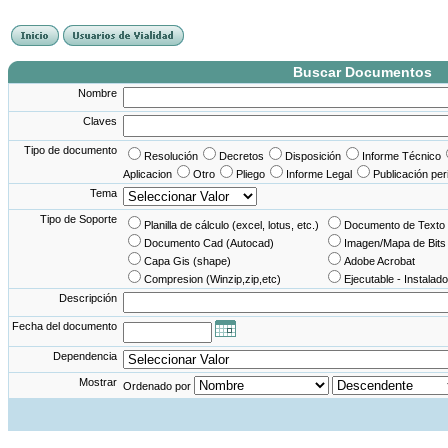
France Angleterre
France - Angleterre
Angleterre - France
Angleterre France
Buscar Documentos
Nombre
Claves
Tipo de documento
Resolución
Decretos
Disposición
Informe Técnico
Aplicacion
Otro
Pliego
Informe Legal
Publicación per
Tema
Tipo de Soporte
Planilla de cálculo (excel, lotus, etc.)
Documento de Texto 
Documento Cad (Autocad)
Imagen/Mapa de Bits
Capa Gis (shape)
Adobe Acrobat
Compresion (Winzip,zip,etc)
Ejecutable - Instalado
Descripción
Fecha del documento
Dependencia
Mostrar
Ordenado por