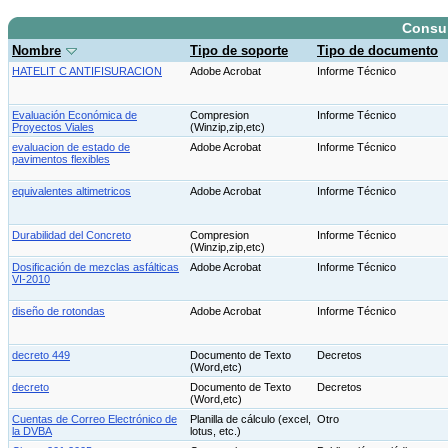
Consu
Nombre
Tipo de soporte
Tipo de documento
HATELIT C ANTIFISURACION
Adobe Acrobat
Informe Técnico
Evaluación Económica de
Compresion
Informe Técnico
Proyectos Viales
(Winzip,zip,etc)
evaluacion de estado de
Adobe Acrobat
Informe Técnico
pavimentos flexibles
equivalentes altimetricos
Adobe Acrobat
Informe Técnico
Durabilidad del Concreto
Compresion
Informe Técnico
(Winzip,zip,etc)
Dosificación de mezclas asfálticas
Adobe Acrobat
Informe Técnico
VI-2010
diseño de rotondas
Adobe Acrobat
Informe Técnico
decreto 449
Documento de Texto
Decretos
(Word,etc)
decreto
Documento de Texto
Decretos
(Word,etc)
Cuentas de Correo Electrónico de
Planilla de cálculo (excel,
Otro
la DVBA
lotus, etc.)