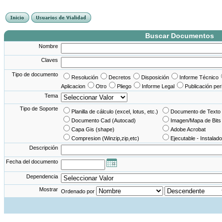
France Angleterre
France - Angleterre
Angleterre - France
Angleterre France
Buscar Documentos
Nombre
Claves
Tipo de documento
Resolución
Decretos
Disposición
Informe Técnico
Aplicacion
Otro
Pliego
Informe Legal
Publicación per
Tema
Tipo de Soporte
Planilla de cálculo (excel, lotus, etc.)
Documento de Texto 
Documento Cad (Autocad)
Imagen/Mapa de Bits
Capa Gis (shape)
Adobe Acrobat
Compresion (Winzip,zip,etc)
Ejecutable - Instalado
Descripción
Fecha del documento
Dependencia
Mostrar
Ordenado por