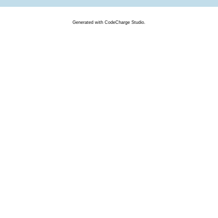
Generated
with
CodeCharge
Studio.