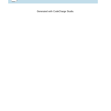
Generated
with
CodeCharge
Studio.