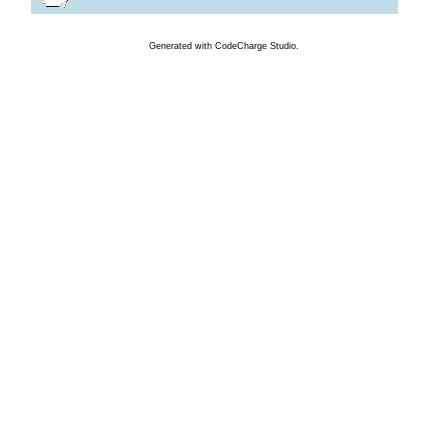
Generated
with
CodeCharge
Studio.