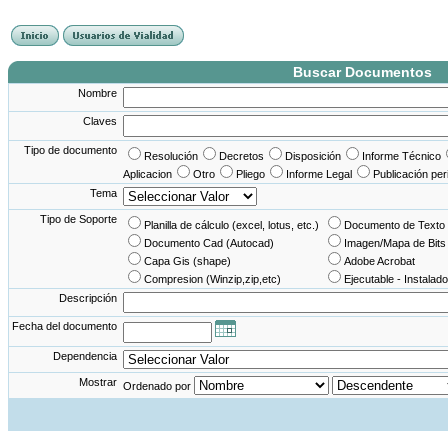
France Angleterre
France - Angleterre
Angleterre - France
Angleterre France
Buscar Documentos
Nombre
Claves
Tipo de documento
Resolución
Decretos
Disposición
Informe Técnico
Aplicacion
Otro
Pliego
Informe Legal
Publicación per
Tema
Tipo de Soporte
Planilla de cálculo (excel, lotus, etc.)
Documento de Texto 
Documento Cad (Autocad)
Imagen/Mapa de Bits
Capa Gis (shape)
Adobe Acrobat
Compresion (Winzip,zip,etc)
Ejecutable - Instalado
Descripción
Fecha del documento
Dependencia
Mostrar
Ordenado por