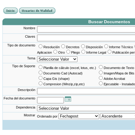
France Angleterre
France - Angleterre
Angleterre - France
Angleterre France
Buscar Documentos
Nombre
Claves
Tipo de documento
Resolución
Decretos
Disposición
Informe Técnico
Aplicacion
Otro
Pliego
Informe Legal
Publicación per
Tema
Tipo de Soporte
Planilla de cálculo (excel, lotus, etc.)
Documento de Texto 
Documento Cad (Autocad)
Imagen/Mapa de Bits
Capa Gis (shape)
Adobe Acrobat
Compresion (Winzip,zip,etc)
Ejecutable - Instalado
Descripción
Fecha del documento
Dependencia
Mostrar
Ordenado por