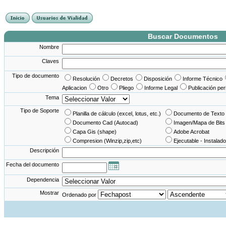
France Angleterre
France - Angleterre
Angleterre - France
Angleterre France
Buscar Documentos
Nombre
Claves
Tipo de documento
Resolución
Decretos
Disposición
Informe Técnico
Aplicacion
Otro
Pliego
Informe Legal
Publicación per
Tema
Tipo de Soporte
Planilla de cálculo (excel, lotus, etc.)
Documento de Texto 
Documento Cad (Autocad)
Imagen/Mapa de Bits
Capa Gis (shape)
Adobe Acrobat
Compresion (Winzip,zip,etc)
Ejecutable - Instalado
Descripción
Fecha del documento
Dependencia
Mostrar
Ordenado por