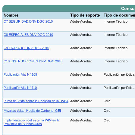
Consu
Nombre
Tipo de soporte
Tipo de docume
C7 SEGURIDAD DNV DGC 2010
Adobe Acrobat
Informe Técnico
C8 ESPECIALES DNV DGC 2010
Adobe Acrobat
Informe Técnico
C9 TRAZADO DNV DGC 2010
Adobe Acrobat
Informe Técnico
C10 INSTRUCCIONES DNV DGC 2010
Adobe Acrobat
Informe Técnico
Publicación Vial N° 109
Adobe Acrobat
Publicación periódica
Publicación Vial N° 110
Adobe Acrobat
Publicación periódic
Punto de Vista sobre la Realidad de la DVBA
Adobe Acrobat
Otro
Mezclas tibias. Huella de Carbono. GEI
Adobe Acrobat
Otro
Implementación del sistema WIM en la
Adobe Acrobat
Otro
Provincia de Buenos Aires