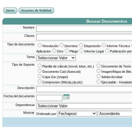
France Angleterre
France - Angleterre
Angleterre - France
Angleterre France
Buscar Documentos
Nombre
Claves
Tipo de documento
Resolución
Decretos
Disposición
Informe Técnico
Aplicacion
Otro
Pliego
Informe Legal
Publicación per
Tema
Tipo de Soporte
Planilla de cálculo (excel, lotus, etc.)
Documento de Texto 
Documento Cad (Autocad)
Imagen/Mapa de Bits
Capa Gis (shape)
Adobe Acrobat
Compresion (Winzip,zip,etc)
Ejecutable - Instalado
Descripción
Fecha del documento
Dependencia
Mostrar
Ordenado por