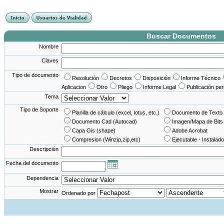
France Angleterre
France - Angleterre
Angleterre - France
Angleterre France
Buscar Documentos
Nombre
Claves
Tipo de documento
Resolución
Decretos
Disposición
Informe Técnico
Aplicacion
Otro
Pliego
Informe Legal
Publicación per
Tema
Tipo de Soporte
Planilla de cálculo (excel, lotus, etc.)
Documento de Texto 
Documento Cad (Autocad)
Imagen/Mapa de Bits
Capa Gis (shape)
Adobe Acrobat
Compresion (Winzip,zip,etc)
Ejecutable - Instalado
Descripción
Fecha del documento
Dependencia
Mostrar
Ordenado por