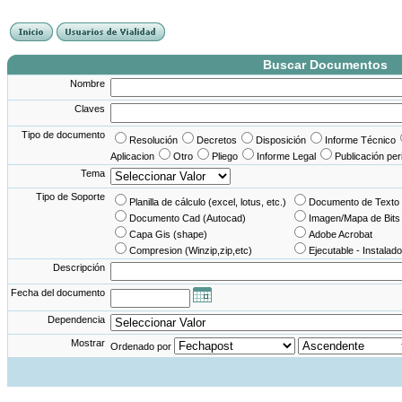
France Angleterre
France - Angleterre
Angleterre - France
Angleterre France
Buscar Documentos
Nombre
Claves
Tipo de documento
Resolución
Decretos
Disposición
Informe Técnico
Aplicacion
Otro
Pliego
Informe Legal
Publicación per
Tema
Tipo de Soporte
Planilla de cálculo (excel, lotus, etc.)
Documento de Texto 
Documento Cad (Autocad)
Imagen/Mapa de Bits
Capa Gis (shape)
Adobe Acrobat
Compresion (Winzip,zip,etc)
Ejecutable - Instalado
Descripción
Fecha del documento
Dependencia
Mostrar
Ordenado por