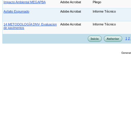
Impacto Ambiental MEGAPBA
Adobe Acrobat
Pliego
Asfalto Espumado
Adobe Acrobat
Informe Técnico
14 METODOLOGÍA DNV- Evaluacion
Adobe Acrobat
Informe Técnico
de pavimentos
1
2
Genera