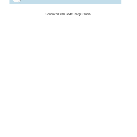
Generated
with
CodeCharge
Studio.