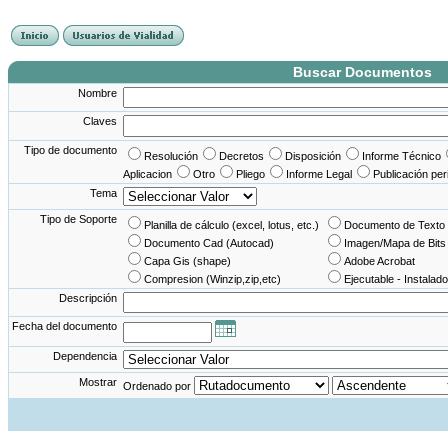
France Angleterre
France - Angleterre
Angleterre - France
Angleterre France
Buscar Documentos
Nombre
Claves
Tipo de documento
Resolución
Decretos
Disposición
Informe Técnico
Aplicacion
Otro
Pliego
Informe Legal
Publicación per
Tema
Tipo de Soporte
Planilla de cálculo (excel, lotus, etc.)
Documento de Texto 
Documento Cad (Autocad)
Imagen/Mapa de Bits
Capa Gis (shape)
Adobe Acrobat
Compresion (Winzip,zip,etc)
Ejecutable - Instalado
Descripción
Fecha del documento
Dependencia
Mostrar
Ordenado por