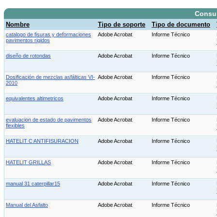
Consu
Nombre
Tipo de soporte
Tipo de documento
catalogo de fisuras y deformaciones
Adobe Acrobat
Informe Técnico
pavimentos rigidos
diseño de rotondas
Adobe Acrobat
Informe Técnico
Dosificación de mezclas asfálticas VI-
Adobe Acrobat
Informe Técnico
2010
equivalentes altimetricos
Adobe Acrobat
Informe Técnico
evaluacion de estado de pavimentos
Adobe Acrobat
Informe Técnico
flexibles
HATELIT C ANTIFISURACION
Adobe Acrobat
Informe Técnico
HATELIT GRILLAS
Adobe Acrobat
Informe Técnico
manual 31 caterpillar15
Adobe Acrobat
Informe Técnico
Manual del Asfalto
Adobe Acrobat
Informe Técnico