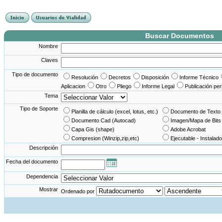
France Angleterre
France - Angleterre
Angleterre - France
Angleterre France
Buscar Documentos
Nombre
Claves
Tipo de documento
Resolución
Decretos
Disposición
Informe Técnico
Aplicacion
Otro
Pliego
Informe Legal
Publicación per
Tema
Tipo de Soporte
Planilla de cálculo (excel, lotus, etc.)
Documento de Texto 
Documento Cad (Autocad)
Imagen/Mapa de Bits
Capa Gis (shape)
Adobe Acrobat
Compresion (Winzip,zip,etc)
Ejecutable - Instalado
Descripción
Fecha del documento
Dependencia
Mostrar
Ordenado por