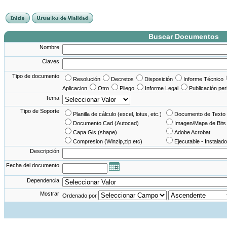
France Angleterre
France - Angleterre
Angleterre - France
Angleterre France
Buscar Documentos
Nombre
Claves
Tipo de documento
Resolución
Decretos
Disposición
Informe Técnico
Aplicacion
Otro
Pliego
Informe Legal
Publicación per
Tema
Tipo de Soporte
Planilla de cálculo (excel, lotus, etc.)
Documento de Texto 
Documento Cad (Autocad)
Imagen/Mapa de Bits
Capa Gis (shape)
Adobe Acrobat
Compresion (Winzip,zip,etc)
Ejecutable - Instalado
Descripción
Fecha del documento
Dependencia
Mostrar
Ordenado por