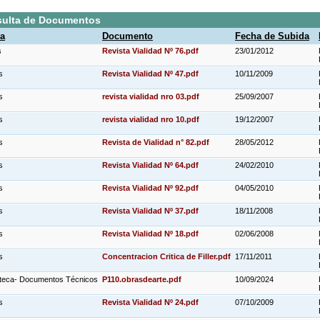
ulta de Documentos
a
Documento
Fecha de Subida
s
Revista Vialidad Nº 76.pdf
23/01/2012
os
Revista Vialidad Nº 47.pdf
10/11/2009
s
revista vialidad nro 03.pdf
25/09/2007
os
revista vialidad nro 10.pdf
19/12/2007
s
Revista de Vialidad n° 82.pdf
28/05/2012
os
Revista Vialidad Nº 64.pdf
24/02/2010
s
Revista Vialidad Nº 92.pdf
04/05/2010
os
Revista Vialidad Nº 37.pdf
18/11/2008
s
Revista Vialidad Nº 18.pdf
02/06/2008
os
Concentracion Critica de Filler.pdf
17/11/2011
ioteca- Documentos Técnicos
P110.obrasdearte.pdf
10/09/2024
os
Revista Vialidad Nº 24.pdf
07/10/2009