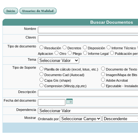
France Angleterre
France - Angleterre
Angleterre - France
Angleterre France
Buscar Documentos
Nombre
Claves
Tipo de documento
Resolución
Decretos
Disposición
Informe Técnico
Aplicacion
Otro
Pliego
Informe Legal
Publicación per
Tema
Tipo de Soporte
Planilla de cálculo (excel, lotus, etc.)
Documento de Texto 
Documento Cad (Autocad)
Imagen/Mapa de Bits
Capa Gis (shape)
Adobe Acrobat
Compresion (Winzip,zip,etc)
Ejecutable - Instalado
Descripción
Fecha del documento
Dependencia
Mostrar
Ordenado por