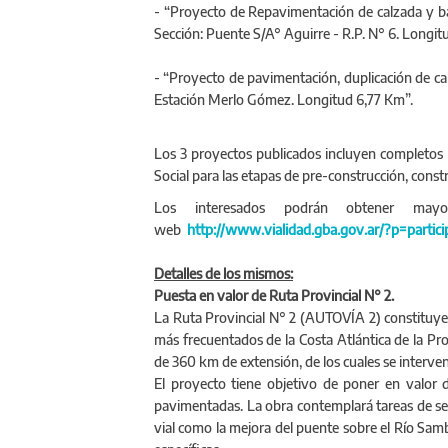
- “Proyecto de Repavimentación de calzada y ba
Sección: Puente S/A° Aguirre - R.P. N° 6. Longit
- “Proyecto de pavimentación, duplicación de cal
Estación Merlo Gómez. Longitud 6,77 Km”.
Los 3 proyectos publicados incluyen completos 
Social para las etapas de pre-construcción, const
Los interesados podrán obtener may
web
http://www.vialidad.gba.gov.ar/?p=partici
Detalles de los mismos:
Puesta en valor de Ruta Provincial N° 2.
La Ruta Provincial N° 2 (AUTOVÍA 2) constituye e
más frecuentados de la Costa Atlántica de la Pro
de 360 km de extensión, de los cuales se interve
El proyecto tiene objetivo de poner en valor d
pavimentadas. La obra contemplará tareas de seña
vial como la mejora del puente sobre el Río Sa