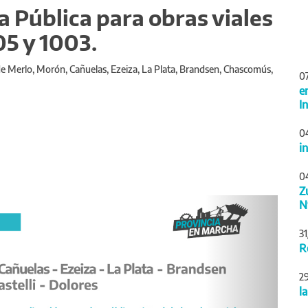
a Pública para obras viales
05 y 1003.
de Merlo, Morón, Cañuelas, Ezeiza, La Plata, Brandsen, Chascomús,
0
e
I
0
i
0
Z
Siguiente
N
3
R
2
l