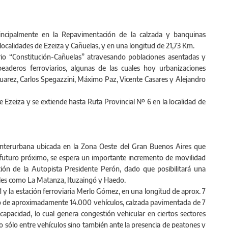
rincipalmente en la Repavimentación de la calzada y banquinas
 localidades de Ezeiza y Cañuelas, y en una longitud de 21,73 Km.
ario “Constitución-Cañuelas” atravesando poblaciones asentadas y
peaderos ferroviarios, algunas de las cuales hoy urbanizaciones
Suarez, Carlos Spegazzini, Máximo Paz, Vicente Casares y Alejandro
de Ezeiza y se extiende hasta Ruta Provincial Nº 6 en la localidad de
 interurbana ubicada en la Zona Oeste del Gran Buenos Aires que
l futuro próximo, se espera un importante incremento de movilidad
ación de la Autopista Presidente Perón, dado que posibilitará una
tales como La Matanza, Ituzaingó y Haedo.
 y la estación ferroviaria Merlo Gómez, en una longitud de aprox. 7
io de aproximadamente 14.000 vehículos, calzada pavimentada de 7
capacidad, lo cual genera congestión vehicular en ciertos sectores
o sólo entre vehículos sino también ante la presencia de peatones y