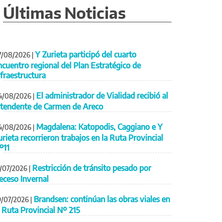
Últimas Noticias
Y Zurieta participó del cuarto
7/08/2026
|
ncuentro regional del Plan Estratégico de
nfraestructura
El administrador de Vialidad recibió al
4/08/2026
|
ntendente de Carmen de Areco
Magdalena: Katopodis, Caggiano e Y
4/08/2026
|
urieta recorrieron trabajos en la Ruta Provincial
º11
Restricción de tránsito pesado por
1/07/2026
|
eceso Invernal
Brandsen: continúan las obras viales en
9/07/2026
|
a Ruta Provincial Nº 215