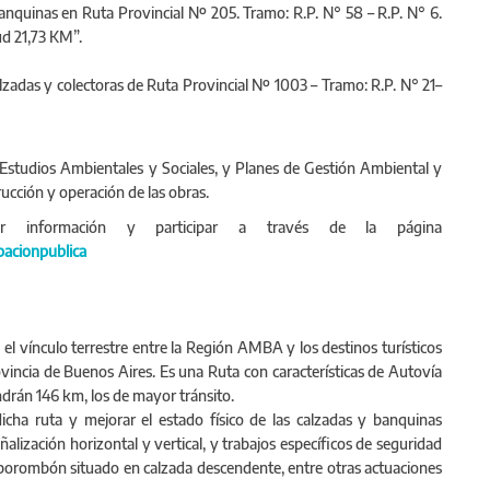
nquinas en Ruta Provincial Nº 205. Tramo: R.P. N° 58 – R.P. N° 6.
ud 21,73 KM”.
zadas y colectoras de Ruta Provincial Nº 1003 – Tramo: R.P. N° 21–
Estudios Ambientales y Sociales, y Planes de Gestión Ambiental y
rucción y operación de las obras.
or información y participar a través de la página
pacionpublica
l vínculo terrestre entre la Región AMBA y los destinos turísticos
vincia de Buenos Aires. Es una Ruta con características de Autovía
ndrán 146 km, los de mayor tránsito.
icha ruta y mejorar el estado físico de las calzadas y banquinas
lización horizontal y vertical, y trabajos específicos de seguridad
mborombón situado en calzada descendente, entre otras actuaciones