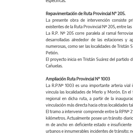
específicas.
Repavimentación de Ruta Provincial N° 205.
La presente obra de intervención consiste p
existentes de la Ruta Provincial Nº 205, entre las
La R.P. Nº 205 corre paralela al ramal ferrovi
desarrolladas alrededor de las estaciones y a
numerosas, como ser las localidades de Tristán 
Petión.
El proyecto inicia en Tristán Suárez del partido 
Cañuelas.
Ampliación Ruta Provincial N° 1003
La R.P.Nº 1003 es una importante arteria vial
vincula las localidades de Merlo y Morón. En e
regional en dicha ruta, a partir de la inaugur
vinculación más directa hacia otras localidades 
El tramo a intervenir comprende entre la RPNº 21
kilómetros. Actualmente posee un tránsito diar
m de ancho en deficiente estado e insuficiente 
urbanos e innumerables incidentes de tránsito; n