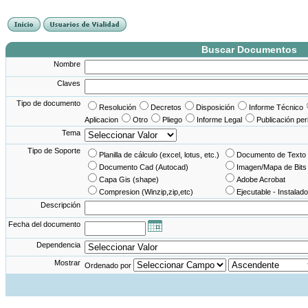
France Angleterre
France - Angleterre
Angleterre - France
Angleterre France
Buscar Documentos
Nombre
Claves
Tipo de documento
Resolución
Decretos
Disposición
Informe Técnico
Aplicacion
Otro
Pliego
Informe Legal
Publicación per
Tema
Tipo de Soporte
Planilla de cálculo (excel, lotus, etc.)
Documento de Texto 
Documento Cad (Autocad)
Imagen/Mapa de Bits
Capa Gis (shape)
Adobe Acrobat
Compresion (Winzip,zip,etc)
Ejecutable - Instalado
Descripción
Fecha del documento
Dependencia
Mostrar
Ordenado por