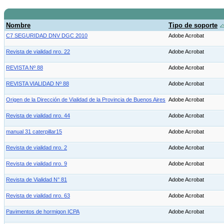
Nombre
Tipo de soporte
C7 SEGURIDAD DNV DGC 2010
Adobe Acrobat
Revista de vialidad nro. 22
Adobe Acrobat
REVISTA Nº 88
Adobe Acrobat
REVISTA VIALIDAD Nº 88
Adobe Acrobat
Origen de la Dirección de Vialidad de la Provincia de Buenos Aires
Adobe Acrobat
Revista de vialidad nro. 44
Adobe Acrobat
manual 31 caterpillar15
Adobe Acrobat
Revista de vialidad nro. 2
Adobe Acrobat
Revista de vialidad nro. 9
Adobe Acrobat
Revista de Vialidad N° 81
Adobe Acrobat
Revista de vialidad nro. 63
Adobe Acrobat
Pavimentos de hormigon ICPA
Adobe Acrobat