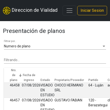
Direccion de Vialidad
Iniciar Sesion
Presentación de planos
Filtrar por...
Numero de plano
Filtrando...
Nro.
de
Fecha de
plano
ingreso
Estado
Propietario/Poseedor
Partido
C
46458
07/08/2026
VISADO
CHOCO HERMANO
64 - Luján
a
EN
SRL
ESTUDIO
46457
07/08/2026
VISADO
GUSTAVO FABIAN
120 -
c
EN
Berazategui