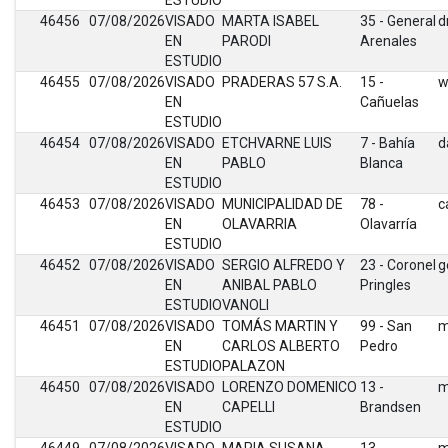
ESTUDIO
46456
07/08/2026
VISADO
MARTA ISABEL
35 - General
d
EN
PARODI
Arenales
ESTUDIO
46455
07/08/2026
VISADO
PRADERAS 57 S.A.
15 -
w
EN
Cañuelas
ESTUDIO
46454
07/08/2026
VISADO
ETCHVARNE LUIS
7 - Bahía
d
EN
PABLO
Blanca
ESTUDIO
46453
07/08/2026
VISADO
MUNICIPALIDAD DE
78 -
c
EN
OLAVARRIA
Olavarría
ESTUDIO
46452
07/08/2026
VISADO
SERGIO ALFREDO Y
23 - Coronel
g
EN
ANIBAL PABLO
Pringles
ESTUDIO
VANOLI
46451
07/08/2026
VISADO
TOMÁS MARTIN Y
99 - San
m
EN
CARLOS ALBERTO
Pedro
ESTUDIO
PALAZON
46450
07/08/2026
VISADO
LORENZO DOMENICO
13 -
m
EN
CAPELLI
Brandsen
ESTUDIO