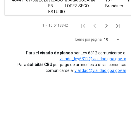
46449
07/08/2026
VISADO
MARIA SUSANA
13 -
m
EN
LOPEZ SECO
Brandsen
ESTUDIO
1 – 10 of 13342
Items por pagina
10
Para el
visado de planos
por Ley 6312 comunicarse a:
visado_ley6312@vialidad.gba.gov.ar
Para
solicitar CBU
por pago de aranceles u otras consultas
comunicarse a:
vialidad@vialidad.gba.gov.ar