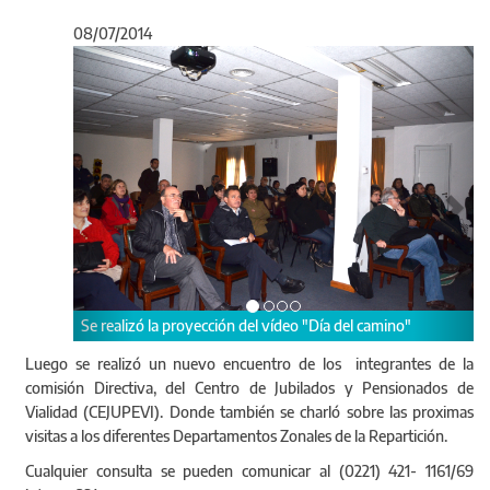
08/07/2014
Anterior
Sigu
Se realizó la proyección del vídeo "Día del camino"
Luego se realizó un nuevo encuentro de los integrantes de la
comisión Directiva, del Centro de Jubilados y Pensionados de
Vialidad (CEJUPEVI). Donde también se charló sobre las proximas
visitas a los diferentes Departamentos Zonales de la Repartición.
Cualquier consulta se pueden comunicar al (0221) 421- 1161/69