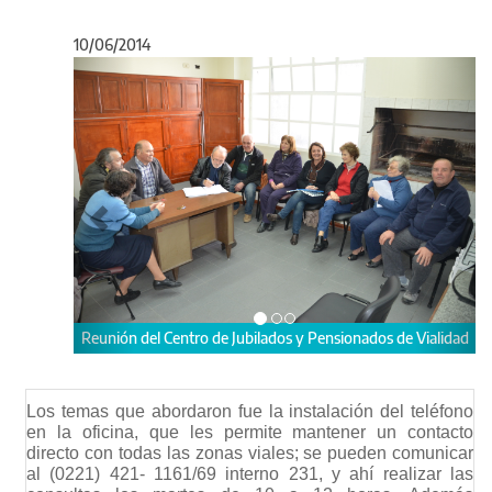
10/06/2014
Anterior
Sigu
Reunión del Centro de Jubilados y Pensionados de Vialidad
Los temas que abordaron fue la instalación del teléfono
en la oficina, que les permite mantener un contacto
directo con todas las zonas viales; se pueden comunicar
al (0221) 421- 1161/69 interno 231, y ahí realizar las