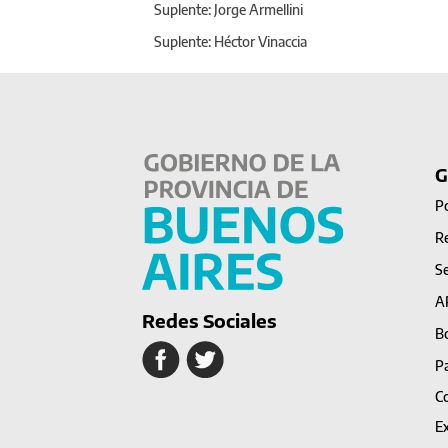
Suplente: Jorge Armellini
Suplente: Héctor Vinaccia
G
Po
Re
Se
A
Redes Sociales
Bo
P
Co
Ex