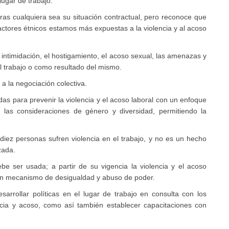
 lugar de trabajo.
ras cualquiera sea su situación contractual, pero reconoce que
ctores étnicos estamos más expuestas a la violencia y al acoso
a intimidación, el hostigamiento, el acoso sexual, las amenazas y
el trabajo o como resultado del mismo.
 a la negociación colectiva.
 para prevenir la violencia y el acoso laboral con un enfoque
a las consideraciones de género y diversidad, permitiendo la
iez personas sufren violencia en el trabajo, y no es un hecho
zada.
e ser usada; a partir de su vigencia la violencia y el acoso
a un mecanismo de desigualdad y abuso de poder.
rrollar políticas en el lugar de trabajo en consulta con los
encia y acoso, como así también establecer capacitaciones con