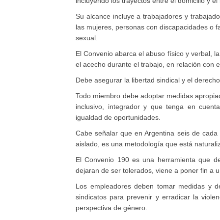
incluyendo los trayectos entre el domicilio y el
Su alcance incluye a trabajadores y trabajado
las mujeres, personas con discapacidades o fa
sexual.
El Convenio abarca el abuso físico y verbal, l
el acecho durante el trabajo, en relación con 
Debe asegurar la libertad sindical y el derecho
Todo miembro debe adoptar medidas apropiadas
inclusivo, integrador y que tenga en cuent
igualdad de oportunidades.
Cabe señalar que en Argentina seis de cada d
aislado, es una metodología que está naturali
El Convenio 190 es una herramienta que deb
dejaran de ser tolerados, viene a poner fin 
Los empleadores deben tomar medidas y desa
sindicatos para prevenir y erradicar la viol
perspectiva de género.