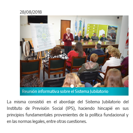
28/08/2018
Anterior
Sigu
Reunión informativa sobre el Sistema Jubilatorio
La misma consistió en el abordaje del Sistema Jubilatorio del
Instituto de Previsión Social (IPS), haciendo hincapié en sus
principios fundamentales provenientes de la política fundacional y
en las normas legales, entre otras cuestiones.