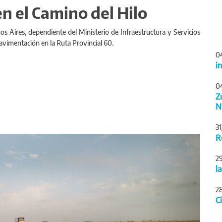
n el Camino del Hilo
os Aires, dependiente del Ministerio de Infraestructura y Servicios
pavimentación en la Ruta Provincial 60.
0
i
0
Z
N
3
Siguiente
R
2
l
2
C