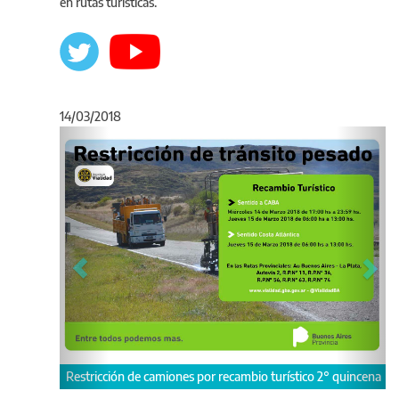
en rutas turísticas.
14/03/2018
Anterior
Sigu
Restricción de camiones por recambio turístico 2° quincena