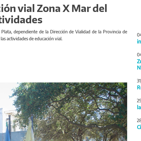
ión vial Zona X Mar del
ctividades
Plata, dependiente de la Dirección de Vialidad de la Provincia de
0
las actividades de educación vial.
i
0
Z
N
3
Siguiente
R
2
l
2
C