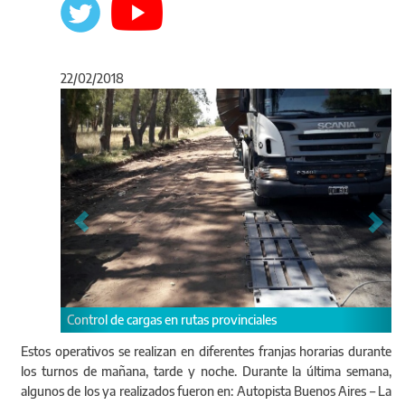
22/02/2018
Anterior
Sigu
rutas provinciales
Estos operativos se realizan en diferentes franjas horarias durante
Control de cargas en rutas provinci
los turnos de mañana, tarde y noche. Durante la última semana,
algunos de los ya realizados fueron en: Autopista Buenos Aires – La