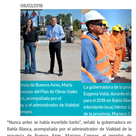
08/02/2018
Anterior
Sigu
La gobernadora de la provincia de Buenos Aires, María
Eugenia Vidal, durante el anuncio del Plan de Obras Viales
para el 2018 en Bahía Blanca, acompañada por el
intendente local, Héctor Gay y el administrador de Vialidad
de la provincia, Mariano Campos.
"Nunca antes se había invertido tanto", señaló la gobernadora en
Bahía Blanca, acompañada por el administrador de Vialidad de la