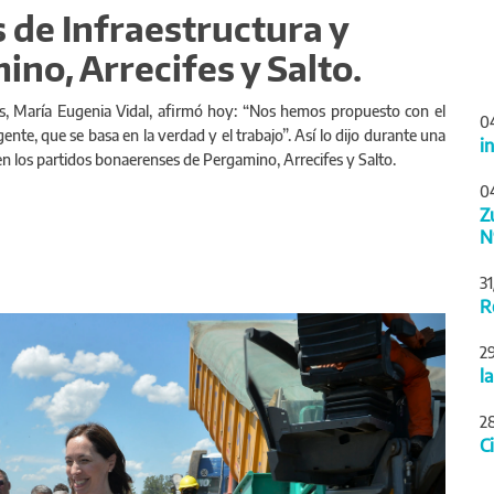
s de Infraestructura y
no, Arrecifes y Salto.
s, María Eugenia Vidal, afirmó hoy: “Nos hemos propuesto con el
0
gente, que se basa en la verdad y el trabajo”. Así lo dijo durante una
i
en los partidos bonaerenses de Pergamino, Arrecifes y Salto.
0
Z
N
3
R
Siguiente
2
l
2
C