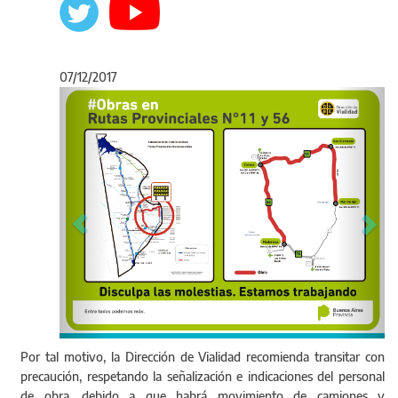
07/12/2017
Anterior
Sigu
Por tal motivo, la Dirección de Vialidad recomienda transitar con
precaución, respetando la señalización e indicaciones del personal
de obra, debido a que habrá movimiento de camiones y