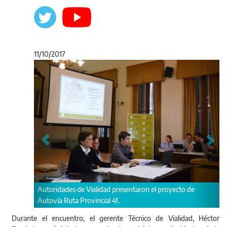
11/10/2017
Anterior
Sigu
yecto de
Consulta pública abierta: Proyecto Autovía Ruta Provinci
41.
Durante el encuentro, el gerente Técnico de Vialidad, Héctor