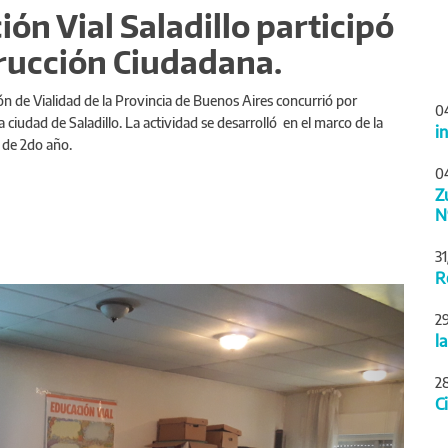
ón Vial Saladillo participó
trucción Ciudadana.
ión de Vialidad de la Provincia de Buenos Aires concurrió por
0
a ciudad de Saladillo. La actividad se desarrolló en el marco de la
i
 de 2do año.
0
Z
N
3
R
Siguiente
2
l
2
C