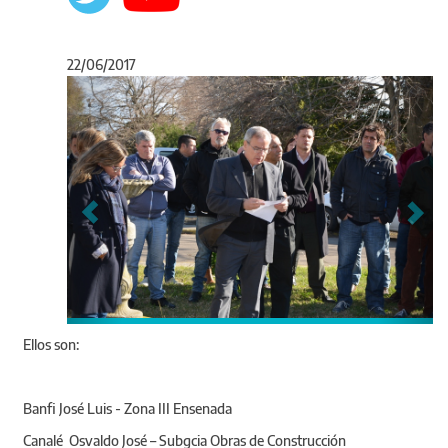
22/06/2017
Anterior
Sigu
Ellos son:
Banfi José Luis - Zona III Ensenada
Canalé Osvaldo José – Subgcia Obras de Construcción