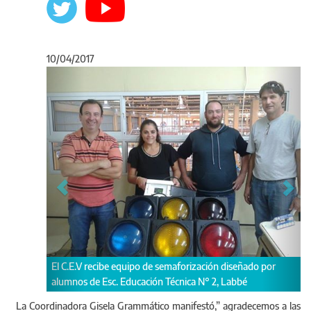
10/04/2017
Anterior
Sigu
El C.E.V recibe equipo de semaforización diseñado por
alumnos de Esc. Educación Técnica N° 2, Labbé
La Coordinadora Gisela Grammático manifestó,” agradecemos a las