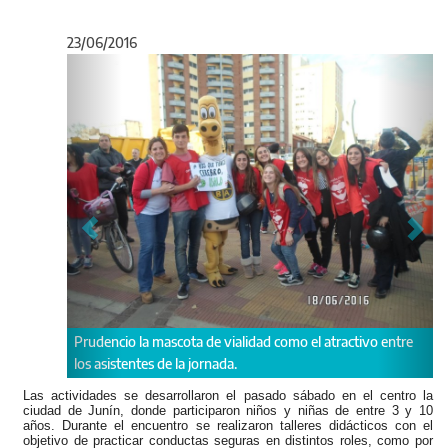
23/06/2016
Anterior
Sigu
 mascota de vialidad como el atractivo entre
Chicos practicando en circ
s de la jornada.
conocimiento a los más p
en la vía pública
Las actividades se desarrollaron el pasado sábado en el centro la
ciudad de Junín, donde participaron niños y niñas de entre 3 y 10
años. Durante el encuentro se realizaron talleres didácticos con el
objetivo de practicar conductas seguras en distintos roles, como por