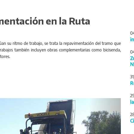
mentación en la Ruta
0
i
núan su ritmo de trabajo, se trata la repavimentación del tramo que
s trabajos también incluyen obras complementarias como bicisenda,
0
tores.
Z
N
3
R
2
Siguiente
l
2
C