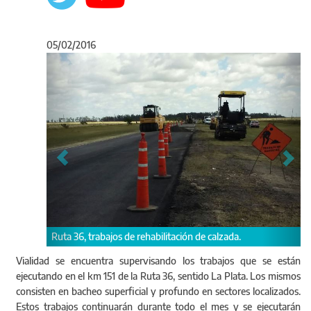
05/02/2016
Anterior
Sigu
Ruta 36, trabajos de 
, trabajos de rehabilitación de calzada.
Vialidad se encuentra supervisando los trabajos que se están
ejecutando en el km 151 de la Ruta 36, sentido La Plata. Los mismos
consisten en bacheo superficial y profundo en sectores localizados.
Estos trabajos continuarán durante todo el mes y se ejecutarán