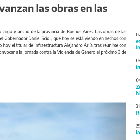
avanzan las obras en las
lo largo y ancho de la provincia de Buenos Aires. Las obras de las
0
l Gobernador Daniel Scioli, que hoy se está viendo en hechos con
e
hoy el titular de Infraestructura Alejandro Arlía, tras reunirse con
I
onvocar a la Jornada contra la Violencia de Género el próximo 3 de
0
i
0
Z
N
Siguiente
3
R
2
l