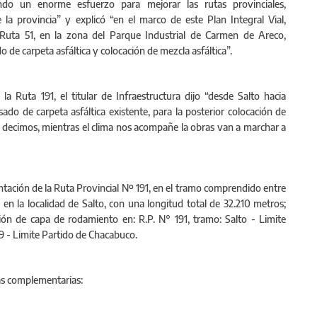
ando un enorme esfuerzo para mejorar las rutas provinciales,
la provincia” y explicó “en el marco de este Plan Integral Vial,
a Ruta 51, en la zona del Parque Industrial de Carmen de Areco,
 de carpeta asfáltica y colocación de mezcla asfáltica”.
la Ruta 191, el titular de Infraestructura dijo “desde Salto hacia
sado de carpeta asfáltica existente, para la posterior colocación de
 decimos, mientras el clima nos acompañe la obras van a marchar a
tación de la Ruta Provincial Nº 191, en el tramo comprendido entre
31 en la localidad de Salto, con una longitud total de 32.210 metros;
ión de capa de rodamiento en: R.P. N° 191, tramo: Salto - Limite
9 - Limite Partido de Chacabuco.
as complementarias: