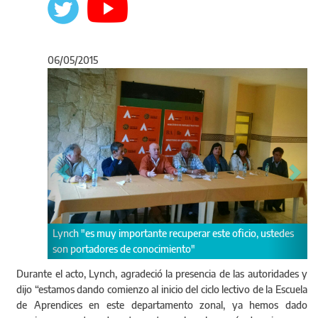
06/05/2015
Anterior
Sigu
Comenzó el ciclo lectivo en l
importante recuperar este oficio, ustedes
Zona X Mar del Plata.
 de conocimiento"
Durante el acto, Lynch, agradeció la presencia de las autoridades y
dijo “estamos dando comienzo al inicio del ciclo lectivo de la Escuela
de Aprendices en este departamento zonal, ya hemos dado