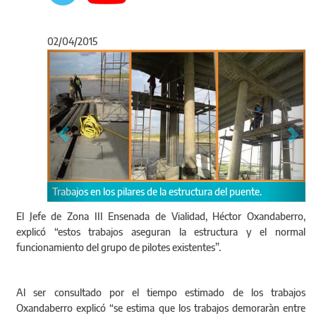
02/04/2015
Anterior
Sigu
n los pilares de la estructura del puente.
El Jefe de Zona III Ensenada de Vialidad, Héctor Oxandaberro,
Desvío para tránsito p
explicó “estos trabajos aseguran la estructura y el normal
funcionamiento del grupo de pilotes existentes”.
Al ser consultado por el tiempo estimado de los trabajos
Oxandaberro explicó “se estima que los trabajos demoraràn entre