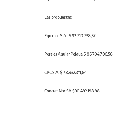
Las propuestas:
Equimac S.A. $ 92.710.738,37
Perales Aguiar Pelque $ 86.704.706,58
CPC S.A. $ 78.932.311,64
Concret Nor SA $90.492.198.98