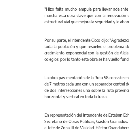
"Hizo falta mucho empuje para llevar adelante 
marcha esta obra clave que con la renovación 
estructural vial que mejora la seguridad y le ahorr
Por su parte, el intendente Cicco dijo: "Agradezc
toda la población y que resuelve el problema de
crecimiento exponencial con la gestión de Ale
colegios, por lo tanto esta obra se ha vuelto fun
La obra pavimentación de la Ruta 58 consiste en 
de 7 metros cada una con un separador central 
de dos intersecciones una sobre la ruta provinci
horizontal y vertical en toda la traza.
En representación del Intendente de Esteban Echev
Secretario de Obras Públicas, Gastón Granados. T
el Jefe de Zona III de Vialidad, Héctor Oxandaber