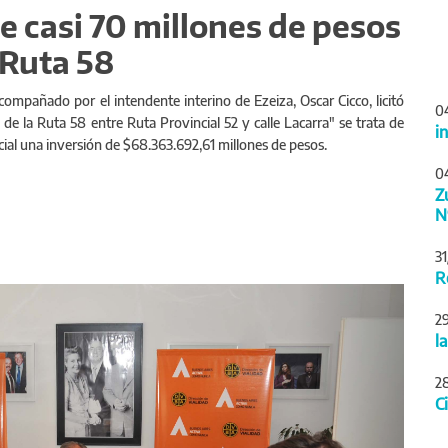
te casi 70 millones de pesos
 Ruta 58
acompañado por el intendente interino de Ezeiza, Oscar Cicco, licitó
0
e la Ruta 58 entre Ruta Provincial 52 y calle Lacarra" se trata de
i
ial una inversión de $68.363.692,61 millones de pesos.
0
Z
N
3
R
Siguiente
2
l
2
C