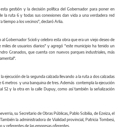
esta gestión y la decisión política del Gobernador para poner en
de la ruta 6 y todas sus conexiones dan vida a una verdadera red
a tiempo a los vecinos", declaró Arlia.
o al Gobernador Scioli y celebro esta obra que era un viejo deseo de
 miles de usuarios diarios" y agregó "este municipio ha tenido un
jandro Granados, que cuenta con nuevos parques industriales, más
damental".
la ejecución de la segunda calzada llevando a la ruta a dos calzadas
de 6 metros y una banquina de tres. Además contempla la ejecución
al 52 y la otra en la calle Dupuy, como así también la señalización
erria, su Secretario de Obras Públicas, Pablo Scibilia, de Ezeiza, el
ambién la administradora de Vialidad provincial, Patricia Tombesi,
ro y referentes de las empresas oferentes.