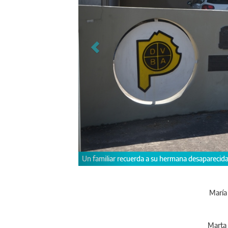
El Ing Hector Gulo también homenajeo record
María
Marta