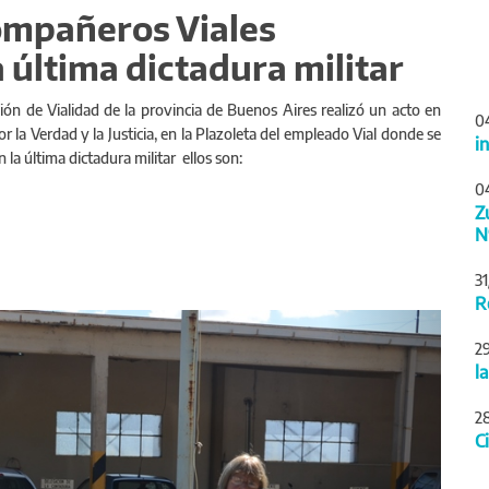
ompañeros Viales
 última dictadura militar
n de Vialidad de la provincia de Buenos Aires realizó un acto en
0
la Verdad y la Justicia, en la Plazoleta del empleado Vial donde se
i
la última dictadura militar ellos son:
0
Z
N
3
R
Siguiente
2
l
2
C