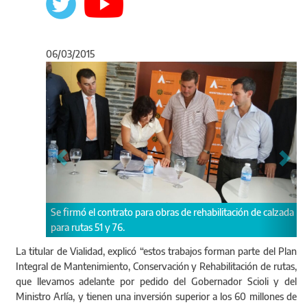
06/03/2015
Anterior
Sigu
ión de calzada
La titular de Vialidad, explicó “estos trabajos forman parte
del Plan Integral de Mantenimiento, Conservación y
Rehabilitación de rutas".
La titular de Vialidad, explicó “estos trabajos forman parte del Plan
Integral de Mantenimiento, Conservación y Rehabilitación de rutas,
que llevamos adelante por pedido del Gobernador Scioli y del
Ministro Arlía, y tienen una inversión superior a los 60 millones de