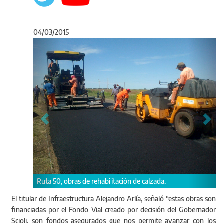
04/03/2015
Anterior
Sigu
de rehabilitación de calzada.
Ruta 68, obras de rehabilitac
El titular de Infraestructura Alejandro Arlía, señaló “estas obras son
financiadas por el Fondo Vial creado por decisión del Gobernador
Scioli, son fondos asegurados que nos permite avanzar con los