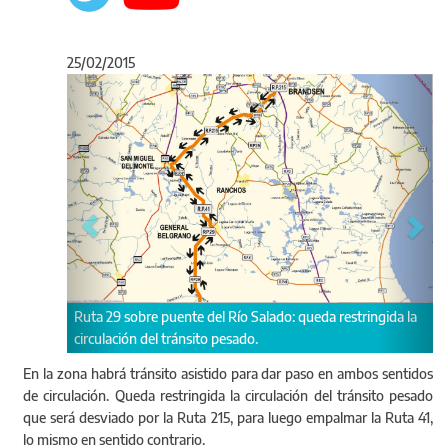
25/02/2015
Anterior
Sigu
Ruta 29 sobre puente del Río Salado: queda restringida la
circulación del tránsito pesado.
En la zona habrá tránsito asistido para dar paso en ambos sentidos
de circulación. Queda restringida la circulación del tránsito pesado
que será desviado por la Ruta 215, para luego empalmar la Ruta 41,
lo mismo en sentido contrario.