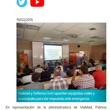
19/02/2015
Anterior
Sigu
s viales y
Práctica de equipistas viales y municipales ante incendio
gencia
forestales.
En representación de la administradora de Vialidad, Patricia