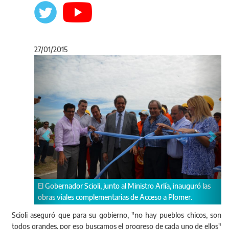
27/01/2015
Anterior
Sigu
r Scioli, junto al Ministro Arlía, inauguró las
Scioli y Arlía junto a int
s complementarias de Acceso a Plomer.
atraviesan la traza de la 
acceso a Plomer.
Scioli aseguró que para su gobierno, "no hay pueblos chicos, son
todos grandes, por eso buscamos el progreso de cada uno de ellos"